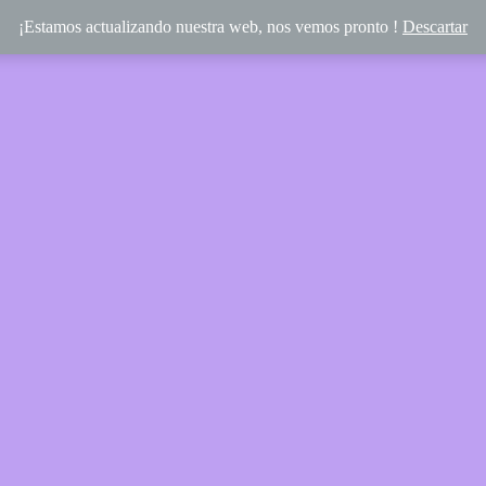
¡Estamos actualizando nuestra web, nos vemos pronto !
Descartar