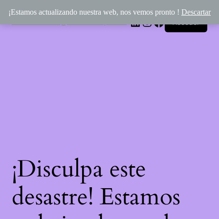
¡Estamos actualizando nuestra web, nos vemos pronto !
Descartar
Rincón Mágico de Épona
LinkedIn
Instagram
Facebook
Acceder
¡Disculpa este
desastre! Estamos