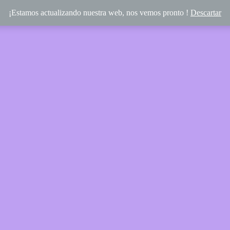
¡Estamos actualizando nuestra web, nos vemos pronto !
Descartar