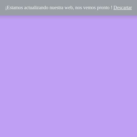
¡Estamos actualizando nuestra web, nos vemos pronto !
Descartar