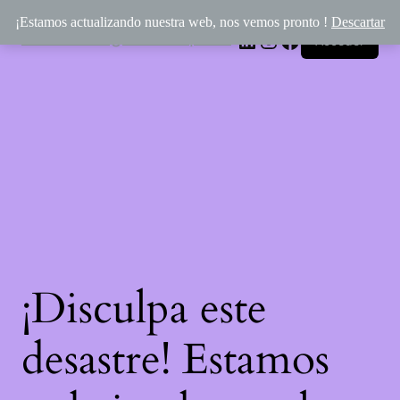
¡Estamos actualizando nuestra web, nos vemos pronto !
Descartar
Rincón Mágico de Épona
LinkedIn
Instagram
Facebook
Acceder
¡Disculpa este
desastre! Estamos