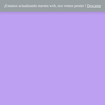
¡Estamos actualizando nuestra web, nos vemos pronto !
Descartar