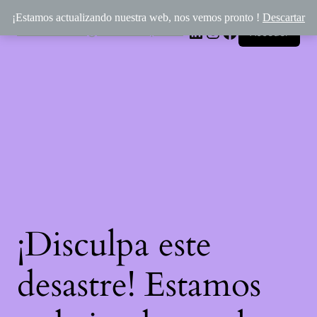
¡Estamos actualizando nuestra web, nos vemos pronto !
Descartar
Rincón Mágico de Épona
LinkedIn
Instagram
Facebook
Acceder
¡Disculpa este
desastre! Estamos