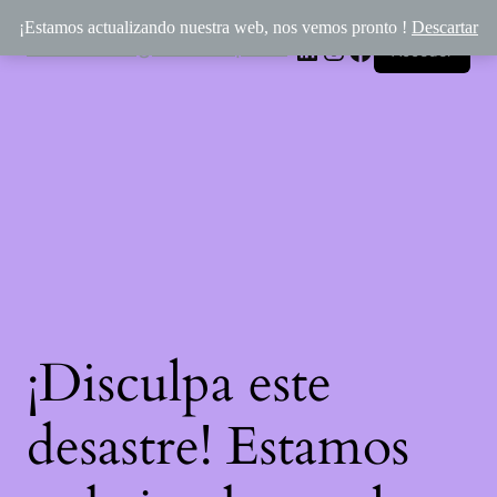
¡Estamos actualizando nuestra web, nos vemos pronto !
Descartar
Rincón Mágico de Épona
LinkedIn
Instagram
Facebook
Acceder
¡Disculpa este
desastre! Estamos