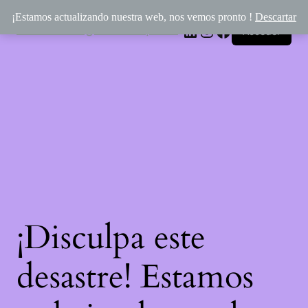
¡Estamos actualizando nuestra web, nos vemos pronto !
Descartar
Rincón Mágico de Épona
LinkedIn
Instagram
Facebook
Acceder
¡Disculpa este
desastre! Estamos