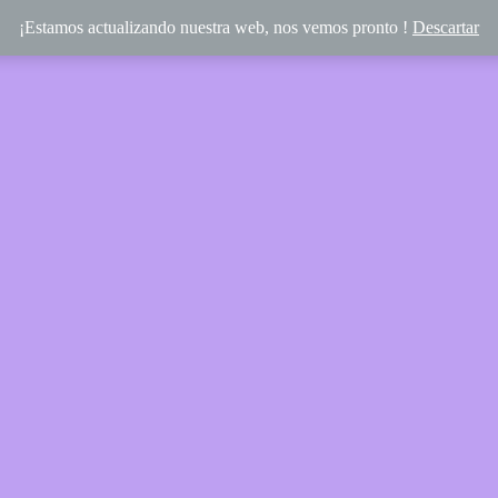
¡Estamos actualizando nuestra web, nos vemos pronto !
Descartar