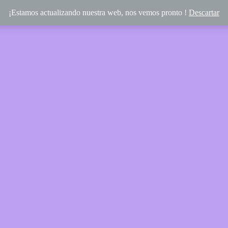
¡Estamos actualizando nuestra web, nos vemos pronto !
Descartar