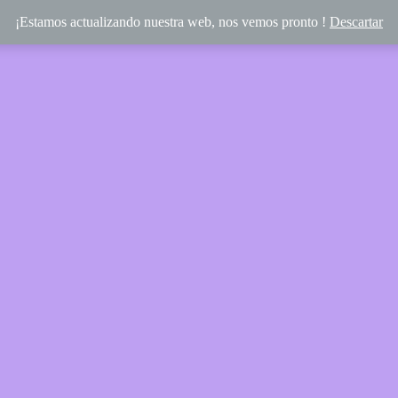
¡Estamos actualizando nuestra web, nos vemos pronto !
Descartar