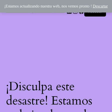
¡Estamos actualizando nuestra web, nos vemos pronto !
Descartar
Rincón Mágico de Épona
LinkedIn
Instagram
Facebook
Acceder
¡Disculpa este
desastre! Estamos