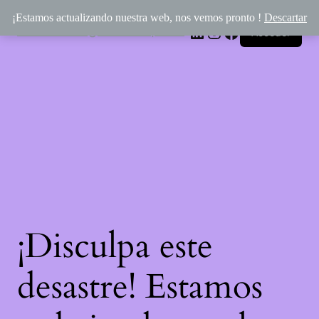
¡Estamos actualizando nuestra web, nos vemos pronto !
Descartar
Rincón Mágico de Épona
LinkedIn
Instagram
Facebook
Acceder
¡Disculpa este
desastre! Estamos